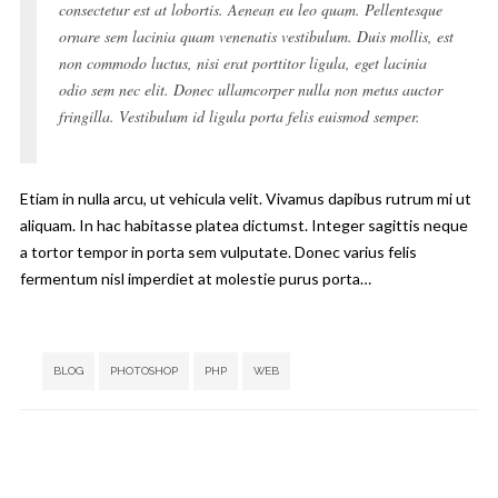
consectetur est at lobortis. Aenean eu leo quam. Pellentesque
ornare sem lacinia quam venenatis vestibulum. Duis mollis, est
non commodo luctus, nisi erat porttitor ligula, eget lacinia
odio sem nec elit. Donec ullamcorper nulla non metus auctor
fringilla. Vestibulum id ligula porta felis euismod semper.
Etiam in nulla arcu, ut vehicula velit. Vivamus dapibus rutrum mi ut
aliquam. In hac habitasse platea dictumst. Integer sagittis neque
a tortor tempor in porta sem vulputate. Donec varius felis
fermentum nisl imperdiet at molestie purus porta…
Tags:
,
,
,
BLOG
PHOTOSHOP
PHP
WEB