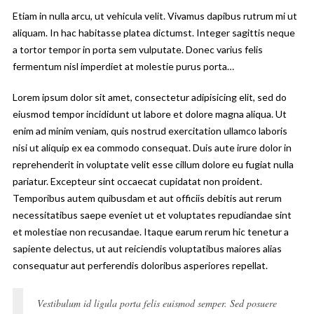
Etiam in nulla arcu, ut vehicula velit. Vivamus dapibus rutrum mi ut
aliquam. In hac habitasse platea dictumst. Integer sagittis neque
a tortor tempor in porta sem vulputate. Donec varius felis
fermentum nisl imperdiet at molestie purus porta…
Lorem ipsum dolor sit amet, consectetur adipisicing elit, sed do
eiusmod tempor incididunt ut labore et dolore magna aliqua. Ut
enim ad minim veniam, quis nostrud exercitation ullamco laboris
nisi ut aliquip ex ea commodo consequat. Duis aute irure dolor in
reprehenderit in voluptate velit esse cillum dolore eu fugiat nulla
pariatur. Excepteur sint occaecat cupidatat non proident.
Temporibus autem quibusdam et aut officiis debitis aut rerum
necessitatibus saepe eveniet ut et voluptates repudiandae sint
et molestiae non recusandae. Itaque earum rerum hic tenetur a
sapiente delectus, ut aut reiciendis voluptatibus maiores alias
consequatur aut perferendis doloribus asperiores repellat.
Vestibulum id ligula porta felis euismod semper. Sed posuere